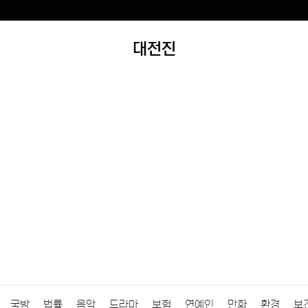
대전진
국방
법률
음악
드라마
보험
연예인
만화
환경
보