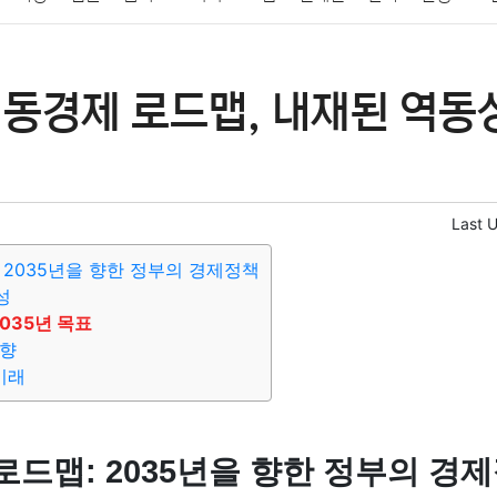
패션
미용
증권
인테리어
요리
상품리뷰
원예
금융
역동경제 로드맵, 내재된 역동
정치
건강
의료
의학
경제
마케팅
부동산
외국어
Last 
 2035년을 향한 정부의 경제정책
성
2035년 목표
방향
미래
로드맵: 2035년을 향한 정부의 경