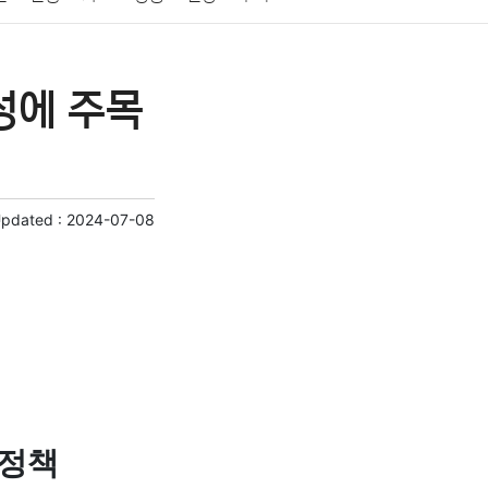
게임
스포츠
사진
대출
자동차
취미
성에 주목
교육
교통
생활
기타
Updated :
2024-07-08
제정책