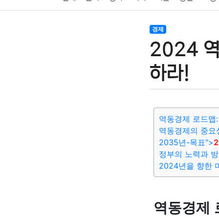
암호화폐
블록체인
결혼
육아
반려동물
경제
2024 
여행
맛집
IT
컴퓨터
기술
종교
사회
하라!
역동경제 로드맵:
역동경제의 중요
2035년-목표">
정부의 노력과 
2024년을 향한 
역동경제 