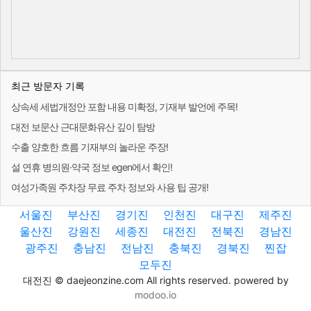
최근 방문자 기록
상속세 세법개정안 포함 내용 미확정, 기재부 발언에 주목!
대전 보문산 근대문화유산 깊이 탐방
수출 양호한 흐름 기재부의 놀라운 주장!
설 연휴 병의원·약국 정보 egen에서 확인!
여성가족원 주차장 무료 주차 정보와 사용 팁 공개!
서울진
부산진
경기진
인천진
대구진
제주진
울산진
강원진
세종진
대전진
전북진
경남진
광주진
충남진
전남진
충북진
경북진
찐잡
모두진
대전진 © daejeonzine.com All rights reserved. powered by
modoo.io