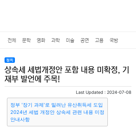
전체
문학
영화
과학
미술
공연
고용
국방
법률
음악
드라마
보험
연예인
만화
환경
보건
정치
상속세 세법개정안 포함 내용 미확정, 기
질병
가요
방송
일상
주식
암호화폐
블록체인
재부 발언에 주목!
결혼
육아
반려동물
패션
미용
증권
인테리어
Last Updated :
2024-07-08
정부 '장기 과제'로 밀려난 유산취득세 도입
요리
상품리뷰
원예
금융
게임
스포츠
사진
2024년 세법 개정안 상속세 관련 내용 미정
안내사항
대출
자동차
취미
여행
맛집
IT
컴퓨터
기술