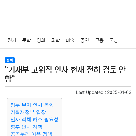
전체
문학
영화
과학
미술
공연
고용
국방
법률
음악
드라마
보험
연예인
만화
환경
보건
정치
“기재부 고위직 인사 현재 전혀 검토 안
질병
가요
방송
일상
주식
암호화폐
블록체인
함”
결혼
육아
반려동물
패션
미용
증권
인테리어
Last Updated :
2025-01-03
정부 부처 인사 동향
요리
상품리뷰
원예
금융
게임
스포츠
사진
기획재정부 입장
인사 적체 해소 필요성
대출
자동차
취미
여행
맛집
IT
컴퓨터
기술
향후 인사 계획
공공누리 이용 정책