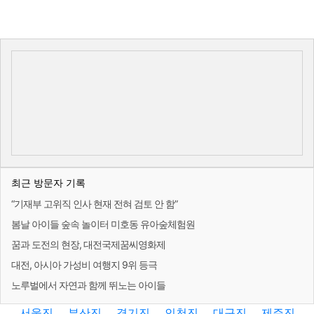
최근 방문자 기록
“기재부 고위직 인사 현재 전혀 검토 안 함”
봄날 아이들 숲속 놀이터 미호동 유아숲체험원
꿈과 도전의 현장, 대전국제꿈씨영화제
대전, 아시아 가성비 여행지 9위 등극
노루벌에서 자연과 함께 뛰노는 아이들
서울진
부산진
경기진
인천진
대구진
제주진